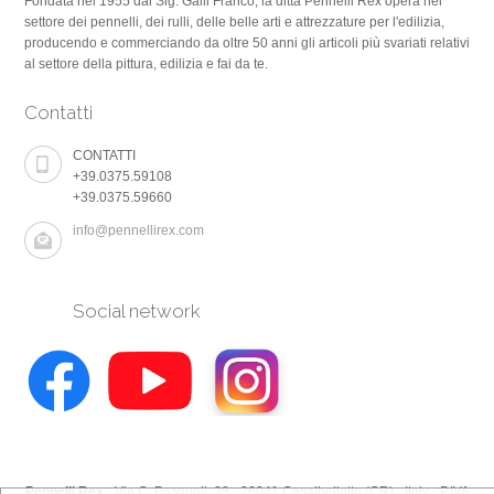
Fondata nel 1955 dal Sig. Galli Franco, la ditta Pennelli Rex opera nel
settore dei pennelli, dei rulli, delle belle arti e attrezzature per l'edilizia,
producendo e commerciando da oltre 50 anni gli articoli più svariati relativi
al settore della pittura, edilizia e fai da te.
Contatti
CONTATTI
+39.0375.59108
+39.0375.59660
info@pennellirex.com
Social network
Pennelli Rex
- Via C. Pasquali, 38 - 26041 Casalbellotto (CR) - Italy - P.IVA