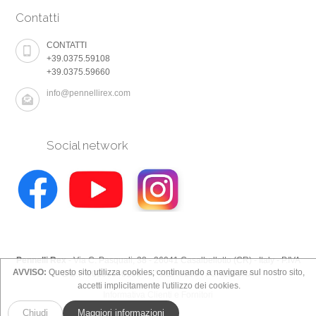
Contatti
CONTATTI
+39.0375.59108
+39.0375.59660
info@pennellirex.com
Social network
Pennelli Rex
- Via C. Pasquali, 38 - 26041 Casalbellotto (CR) - Italy - P.IVA
AVVISO:
Questo sito utilizza cookies; continuando a navigare sul nostro sito,
E C.F. 00130640196 - N° REA 82934 / CREMONA
accetti implicitamente l'utilizzo dei cookies.
Informativa Clienti e Fornitori
Chiudi
Maggiori informazioni