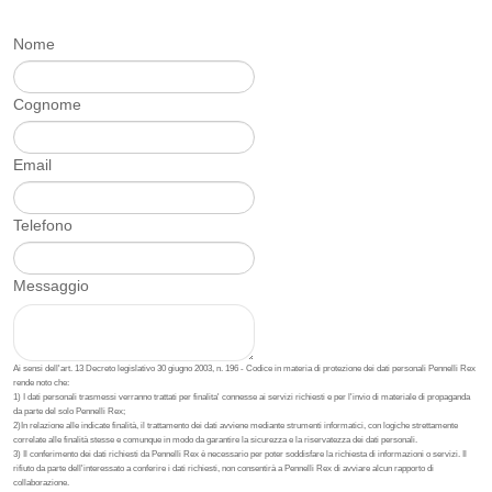
Nome
Cognome
Email
Telefono
Messaggio
Ai sensi dell'art. 13 Decreto legislativo 30 giugno 2003, n. 196 - Codice in materia di protezione dei dati personali Pennelli Rex
rende noto che:
1) I dati personali trasmessi verranno trattati per finalita' connesse ai servizi richiesti e per l'invio di materiale di propaganda
da parte del solo Pennelli Rex;
2)In relazione alle indicate finalità, il trattamento dei dati avviene mediante strumenti informatici, con logiche strettamente
correlate alle finalità stesse e comunque in modo da garantire la sicurezza e la riservatezza dei dati personali.
3) Il conferimento dei dati richiesti da Pennelli Rex è necessario per poter soddisfare la richiesta di informazioni o servizi. Il
rifiuto da parte dell'interessato a conferire i dati richiesti, non consentirà a Pennelli Rex di avviare alcun rapporto di
collaborazione.