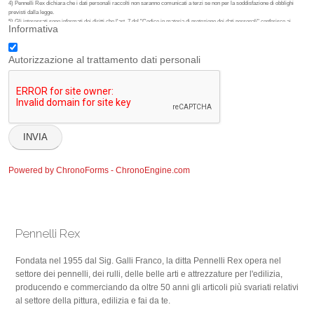
4) Pennelli Rex dichiara che i dati personali raccolti non saranno comunicati a terzi se non per la soddisfazione di obblighi
previsti dalla legge.
5) Gli interessati sono informati dei diritti che l'art. 7 del "Codice in materia di protezione dei dati personali" conferisce ai
Informativa
cittadini.
In particolare gli interessati possono ottenere da Pennelli Rex la conferma dell'esistenza o no di propri dati personali e la loro
messa a disposizione in forma intelligibile. Gli interessati possono altresi chiedere di conoscere l'origine dei dati nonchè la
logica e le finalità su cui si basa il trattamento; di ottenere l'aggiornamento, la rettificazione o, se vi è interesse, l'integrazione
Autorizzazione al trattamento dati personali
dei dati, nonchè la cancellazione, la trasformazione in forma anonima o il blocco dei dati trattati in violazione di legge. Infine gli
interessati possono opporsi per motivi legittimi, al trattamento dati anche se pertinente allo scopo della raccolta e comunque
nel caso di trattamenti effettuati per scopi commerciali.
6) Titolare e Responsabile del trattamento dei dati e' Pennelli Rex.
Powered by ChronoForms - ChronoEngine.com
Pennelli Rex
Fondata nel 1955 dal Sig. Galli Franco, la ditta Pennelli Rex opera nel
settore dei pennelli, dei rulli, delle belle arti e attrezzature per l'edilizia,
producendo e commerciando da oltre 50 anni gli articoli più svariati relativi
al settore della pittura, edilizia e fai da te.