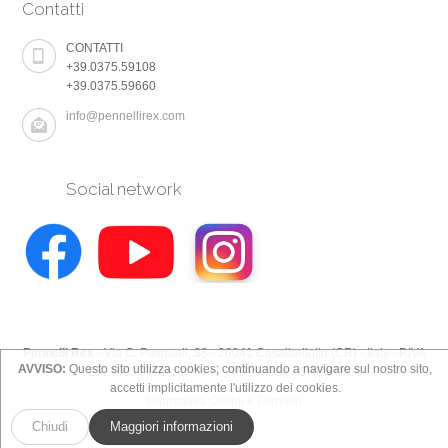
Contatti
CONTATTI
+39.0375.59108
+39.0375.59660
info@pennellirex.com
Social network
Pennelli Rex
- Via C. Pasquali, 38 - 26041 Casalbellotto (CR) - Italy - P.IVA
AVVISO:
Questo sito utilizza cookies; continuando a navigare sul nostro sito,
E C.F. 00130640196 - N° REA 82934 / CREMONA
accetti implicitamente l'utilizzo dei cookies.
Informativa Clienti e Fornitori
Chiudi
Maggiori informazioni