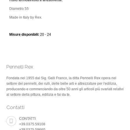
Rullo termoavvolto e antisolvente.
Diametro 55
Made in Italy by Rex.
Misure disponibili:
20 - 24
Pennelli Rex
Fondata nel 1955 dal Sig. Galli Franco, la ditta Pennelli Rex opera nel
settore dei pennelli, dei rulli, delle belle arti e attrezzature per l'edilizia,
producendo e commerciando da oltre 50 anni gli articoli più svariati relativi
al settore della pittura, edilizia e fai da te.
Contatti
CONTATTI
+39.0375.59108
+39.0375.59660