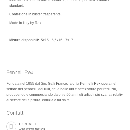
Morbidezza della setole e durata superiore a qualsiasi prodotto
standard.
Confezione in blister trasparente.
Made in Italy by Rex.
Misure disponibili:
5x15 - 6,5x16 - 7x17
Pennelli Rex
Fondata nel 1955 dal Sig. Galli Franco, la ditta Pennelli Rex opera nel
settore dei pennelli, dei rulli, delle belle arti e attrezzature per l'edilizia,
producendo e commerciando da oltre 50 anni gli articoli più svariati relativi
al settore della pittura, edilizia e fai da te.
Contatti
CONTATTI
+39.0375.59108