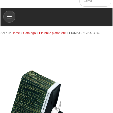
Sei qui:
Home
»
Catalogo
»
Plafoni e plafoniere
»
PIUMA GRIGIA S. 41/G