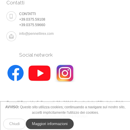
Contatti
CONTATTI
+39.0375.59108
+39.0375.59660
info@pennellirex.com
Social network
Pennelli Rex
- Via C. Pasquali, 38 - 26041 Casalbellotto (CR) - Italy - P.IVA
AVVISO:
Questo sito utilizza cookies; continuando a navigare sul nostro sito,
E C.F. 00130640196 - N° REA 82934 / CREMONA
accetti implicitamente l'utilizzo dei cookies.
Informativa Clienti e Fornitori
Chiudi
Maggiori informazioni