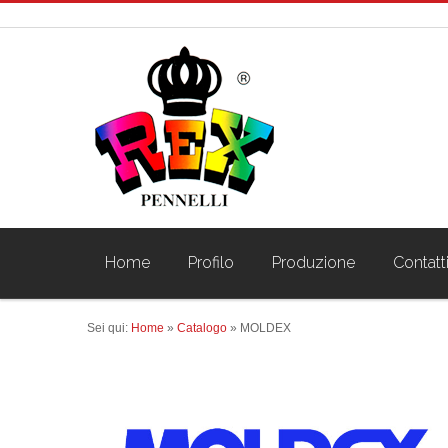
Home
Profilo
Produzione
Contatt
Sei qui:
Home
»
Catalogo
»
MOLDEX