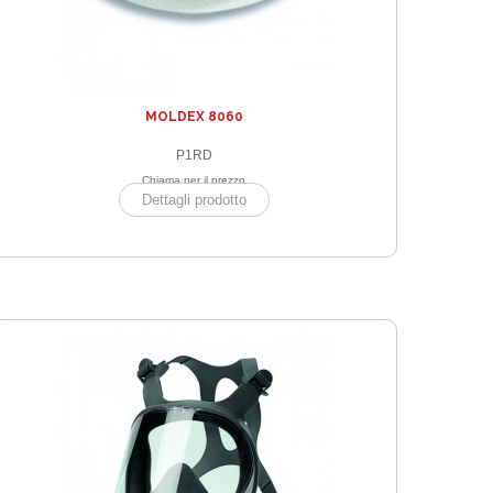
MOLDEX 8060
P1RD
Chiama per il prezzo
Dettagli prodotto