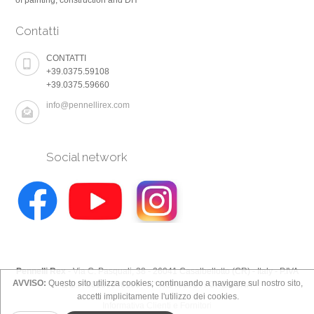
Contatti
CONTATTI
+39.0375.59108
+39.0375.59660
info@pennellirex.com
Social network
Pennelli Rex
- Via C. Pasquali, 38 - 26041 Casalbellotto (CR) - Italy - P.IVA
AVVISO:
Questo sito utilizza cookies; continuando a navigare sul nostro sito,
E C.F. 00130640196 - N° REA 82934 / CREMONA
accetti implicitamente l'utilizzo dei cookies.
Informativa Clienti e Fornitori